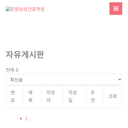
콘
텐
Mai
츠
Men
로
건
너
뛰
자유게시판
기
전체 0
번
제
작성
작성
추
조회
호
목
자
일
천
1