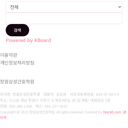
검색
Powered by KBoard
이용약관
개인정보처리방침
창원삼성간호학원
회사명: 창원삼성간호학원 대표자: 김상영
사업자등록번호: 624-97-00714
주소: 51166 경남 창원시 의창구 도계로4번길 28 (도계동) 대원빌딩 3층
전화: 055-265-1300
팩스: 055-277-9337
Copyright © 2025 창원삼성간호학원. All rights reserved.
Created by
Yescall.com
[
관
리자
]