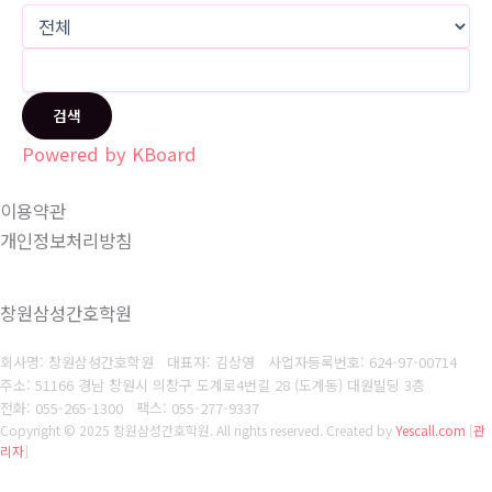
검색
Powered by KBoard
이용약관
개인정보처리방침
창원삼성간호학원
회사명: 창원삼성간호학원 대표자: 김상영
사업자등록번호: 624-97-00714
주소: 51166 경남 창원시 의창구 도계로4번길 28 (도계동) 대원빌딩 3층
전화: 055-265-1300
팩스: 055-277-9337
Copyright © 2025 창원삼성간호학원. All rights reserved.
Created by
Yescall.com
[
관
리자
]