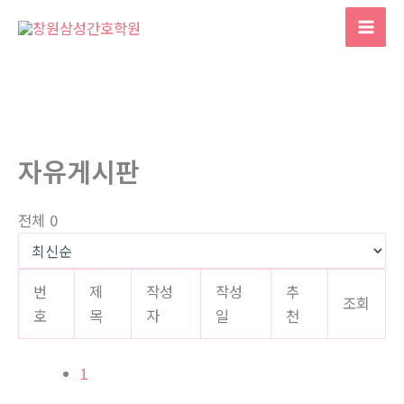
콘
텐
Mai
츠
Men
로
건
너
뛰
자유게시판
기
전체 0
번
제
작성
작성
추
조회
호
목
자
일
천
1