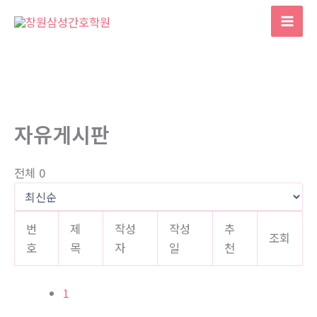
콘
텐
Mai
츠
Men
로
건
너
뛰
자유게시판
기
전체 0
번
제
작성
작성
추
조회
호
목
자
일
천
1