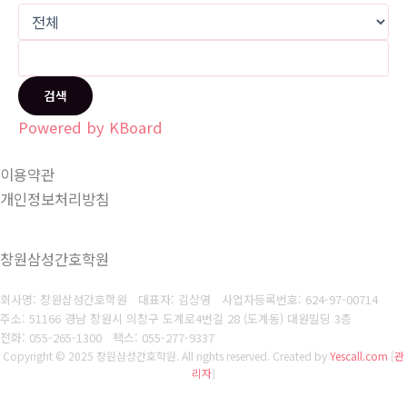
검색
Powered by KBoard
이용약관
개인정보처리방침
창원삼성간호학원
회사명: 창원삼성간호학원 대표자: 김상영
사업자등록번호: 624-97-00714
주소: 51166 경남 창원시 의창구 도계로4번길 28 (도계동) 대원빌딩 3층
전화: 055-265-1300
팩스: 055-277-9337
Copyright © 2025 창원삼성간호학원. All rights reserved.
Created by
Yescall.com
[
관
리자
]