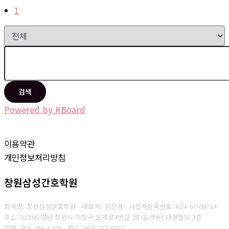
1
검색
Powered by KBoard
이용약관
개인정보처리방침
창원삼성간호학원
회사명: 창원삼성간호학원 대표자: 김상영
사업자등록번호: 624-97-00714
주소: 51166 경남 창원시 의창구 도계로4번길 28 (도계동) 대원빌딩 3층
전화: 055-265-1300
팩스: 055-277-9337