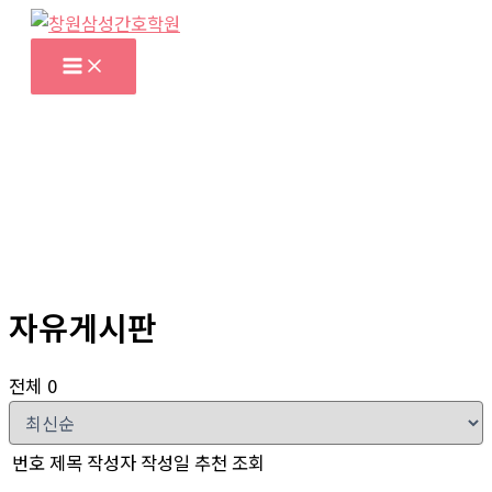
콘
텐
Main
Menu
츠
로
건
너
뛰
기
자유게시판
전체 0
번호
제목
작성자
작성일
추천
조회