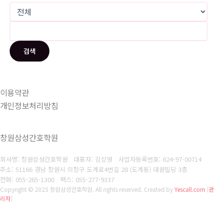
검색
이용약관
개인정보처리방침
창원삼성간호학원
회사명: 창원삼성간호학원 대표자: 김상영
사업자등록번호: 624-97-00714
주소: 51166 경남 창원시 의창구 도계로4번길 28 (도계동) 대원빌딩 3층
전화: 055-265-1300
팩스: 055-277-9337
Copyright © 2025 창원삼성간호학원. All rights reserved.
Created by
Yescall.com
[
관
리자
]