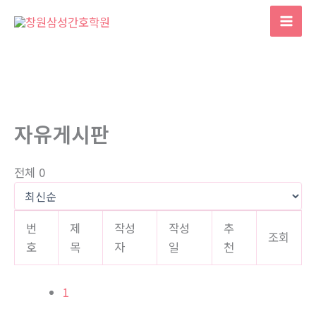
콘
텐
Mai
츠
Men
로
건
너
뛰
자유게시판
기
전체 0
번
제
작성
작성
추
조회
호
목
자
일
천
1