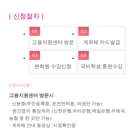
[ 신청절차 ]
01
02
고용지원센터 방문
계좌제 카드발급
03
04
본학원 수강신청
국비학생 훈련수강
준비서류
고용지원센터 방문시
· 신분증(주민등록증, 운전면허증, 여권만 가능)
· 본인명의 통장계좌 (신한은행,우리은행,제일은행,우체국,
농협 중 한 곳만 가능)
· 계좌제 안내 동영상 ‘시청확인증’