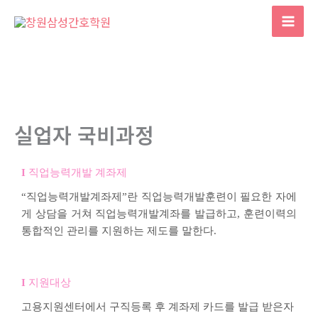
콘
텐
Mai
츠
Men
로
건
너
뛰
실업자 국비과정
기
직업능력개발 계좌제
“직업능력개발계좌제”란 직업능력개발훈련이 필요한 자에
게 상담을 거쳐 직업능력개발계좌를 발급하고, 훈련이력의
통합적인 관리를 지원하는 제도를 말한다.
지원대상
고용지원센터에서 구직등록 후 계좌제 카드를 발급 받은자