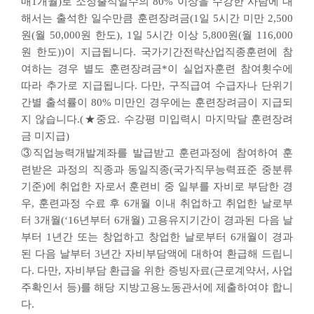
매1개월)로 소정출석일수의 80% 이상을 수강한 사람에 대
해서는 출석한 일수만큼 훈련장려금(1일 5시간 미만 2,500
원(월 50,000원 한도), 1일 5시간 이상 5,800원(월 116,000
원 한도))이 지급됩니다. 국가기간전략산업직종훈련에 참
여하는 경우 별도 훈련장려금*이 실업자훈련 참여횟수에
따라 추가로 지급됩니다. 다만, 구직급여 수급자나 단위기
간별 출석률이 80% 미만인 경우에는 훈련장려금이 지급되
지 않습니다.(★중요. 수강평 미입력시 마지막달 훈련장려
금 미지급)
③직업능력개발계좌를 발급받고 훈련과정에 참여하여 훈
련받은 과정의 직종과 동일직종(국가직무능력표준 중분류
기준)에 취업한 자로서 훈련비 중 일부를 자비로 부담한 경
우, 훈련과정 수료 후 6개월 이내 취업하고 취업한 날로부
터 3개월(‘16년부터 6개월) 고용유지기간이 경과된 다음 날
부터 1년간 또는 창업하고 창업한 날로부터 6개월이 경과
된 다음 날부터 3년간 자비부담액에 대하여 환급해 드립니
다. 다만, 자비부담 환급을 위한 증빙자료(근로계약서, 사업
주확인서 등)를 해당 지방고용노동관서에 제출하여야 합니
다.